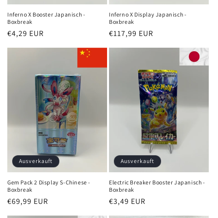
Inferno X Booster Japanisch -
Inferno X Display Japanisch -
Boxbreak
Boxbreak
Normaler
€4,29 EUR
Normaler
€117,99 EUR
Preis
Preis
Ausverkauft
Ausverkauft
Gem Pack 2 Display S-Chinese -
Electric Breaker Booster Japanisch -
Boxbreak
Boxbreak
Normaler
€69,99 EUR
Normaler
€3,49 EUR
Preis
Preis