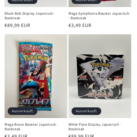
Black Bolt Display Japanisch -
Mega Symphonia Booster Japanisch
Boxbreak
- Boxbreak
Normaler
€89,99 EUR
Normaler
€3,49 EUR
Preis
Preis
Ausverkauft
Ausverkauft
Mega Brave Booster Japanisch -
White Flare Display Japanisch -
Boxbreak
Boxbreak
Normaler
€3,49 EUR
Normaler
€89,99 EUR