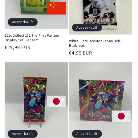
Ausverkauft
Ausverkauft
151c Collect 151 The First Partner
Display Set Bisasam
White Flare Booster Japanisch -
Boxbreak
Normaler
€29,99 EUR
Normaler
€4,99 EUR
Preis
Preis
Ausverkauft
Ausverkauft