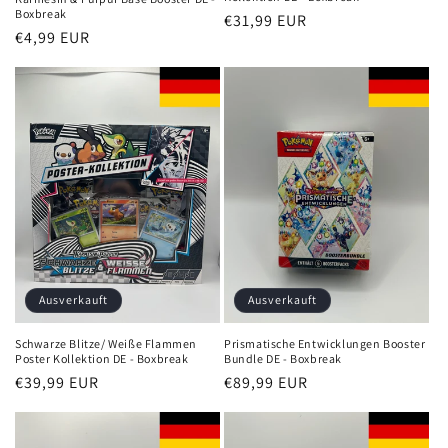
Boxbreak
Normaler
€31,99 EUR
Normaler
€4,99 EUR
Preis
Preis
Ausverkauft
Ausverkauft
Schwarze Blitze/ Weiße Flammen
Prismatische Entwicklungen Booster
Poster Kollektion DE - Boxbreak
Bundle DE - Boxbreak
Normaler
€39,99 EUR
Normaler
€89,99 EUR
Preis
Preis