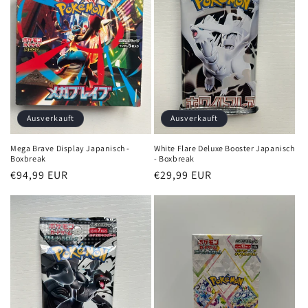
Ausverkauft
Ausverkauft
Mega Brave Display Japanisch -
White Flare Deluxe Booster Japanisch
Boxbreak
- Boxbreak
Normaler
€94,99 EUR
Normaler
€29,99 EUR
Preis
Preis