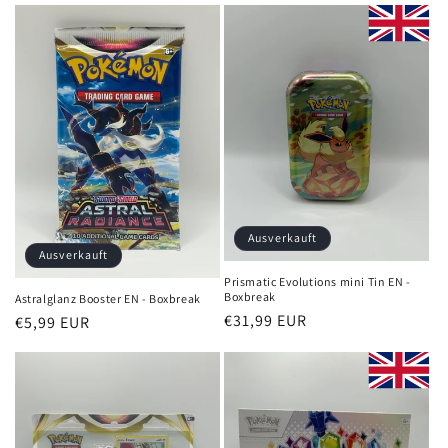
Ausverkauft
Ausverkauft
Prismatic Evolutions mini Tin EN -
Boxbreak
Astralglanz Booster EN - Boxbreak
Normaler
€31,99 EUR
Normaler
€5,99 EUR
Preis
Preis