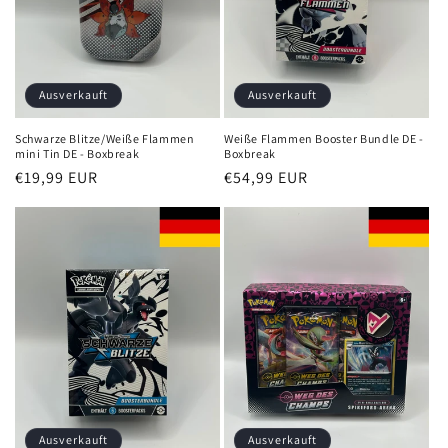
Ausverkauft
Ausverkauft
Schwarze Blitze/Weiße Flammen
Weiße Flammen Booster Bundle DE -
mini Tin DE - Boxbreak
Boxbreak
Normaler
€19,99 EUR
Normaler
€54,99 EUR
Preis
Preis
Ausverkauft
Ausverkauft