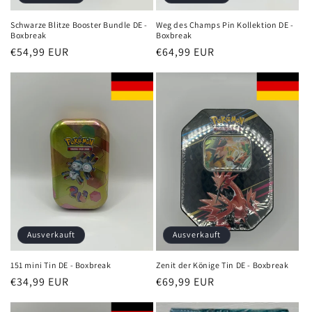
Schwarze Blitze Booster Bundle DE -
Weg des Champs Pin Kollektion DE -
Boxbreak
Boxbreak
Normaler
€54,99 EUR
Normaler
€64,99 EUR
Preis
Preis
Ausverkauft
Ausverkauft
151 mini Tin DE - Boxbreak
Zenit der Könige Tin DE - Boxbreak
Normaler
€34,99 EUR
Normaler
€69,99 EUR
Preis
Preis