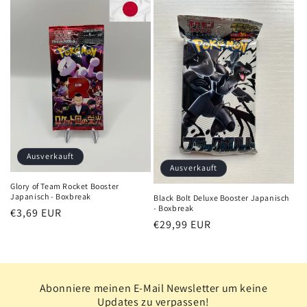
Ausverkauft
Ausverkauft
Glory of Team Rocket Booster
Japanisch - Boxbreak
Black Bolt Deluxe Booster Japanisch
- Boxbreak
Normaler
€3,69 EUR
Normaler
€29,99 EUR
Preis
Preis
Abonniere meinen E-Mail Newsletter um keine
Updates zu verpassen!