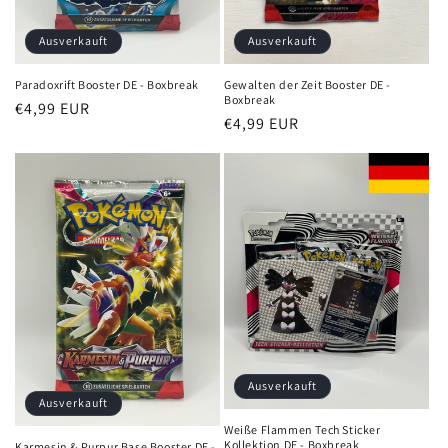
Ausverkauft
Ausverkauft
Paradoxrift Booster DE - Boxbreak
Gewalten der Zeit Booster DE -
Boxbreak
Normaler
€4,99 EUR
Normaler
€4,99 EUR
Preis
Preis
Ausverkauft
Ausverkauft
Weiße Flammen Tech Sticker
Kollektion DE - Boxbreak
Karmesin & Purpur Base Booster DE -