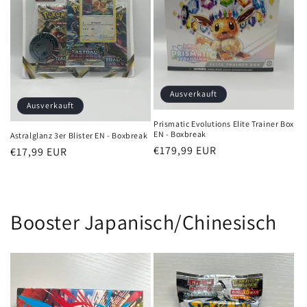
Ausverkauft
Ausverkauft
Prismatic Evolutions Elite Trainer Box
EN - Boxbreak
Astralglanz 3er Blister EN - Boxbreak
Normaler
€179,99 EUR
Normaler
€17,99 EUR
Preis
Preis
Booster Japanisch/Chinesisch