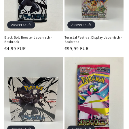
Ausverkauft
Ausverkauft
Black Bolt Booster Japanisch -
Terastal Festival Display Japanisch -
Boxbreak
Boxbreak
Normaler
€4,99 EUR
Normaler
€99,99 EUR
Preis
Preis
Ausverkauft
Ausverkauft