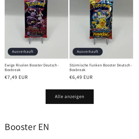
Ausverkauft
Ausverkauft
Ewige Rivalen Booster Deutsch -
Stürmische Funken Booster Deutsch -
Boxbreak
Boxbreak
Normaler
€7,49 EUR
Normaler
€6,49 EUR
Preis
Preis
Alle anzeigen
Booster EN