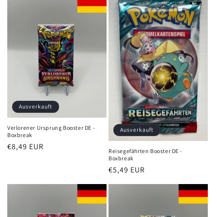
Ausverkauft
Verlorener Ursprung Booster DE -
Ausverkauft
Boxbreak
Normaler
€8,49 EUR
Reisegefährten Booster DE -
Preis
Boxbreak
Normaler
€5,49 EUR
Preis