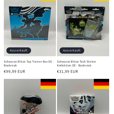
Ausverkauft
Ausverkauft
Schwarze Blitze Top Trainer Box DE -
Schwarze Blitze Tech Sticker
Boxbreak
Kollektion DE - Boxbreak
Normaler
€99,99 EUR
Normaler
€31,99 EUR
Preis
Preis