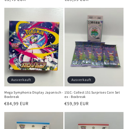
Preis
Preis
Ausverkauft
Ausverkauft
Mega Symphonia Display Japanisch -
151C: Collect 151 Surprises Coin Set
Boxbreak
ex - Boxbreak
Normaler
€84,99 EUR
Normaler
€59,99 EUR
Preis
Preis