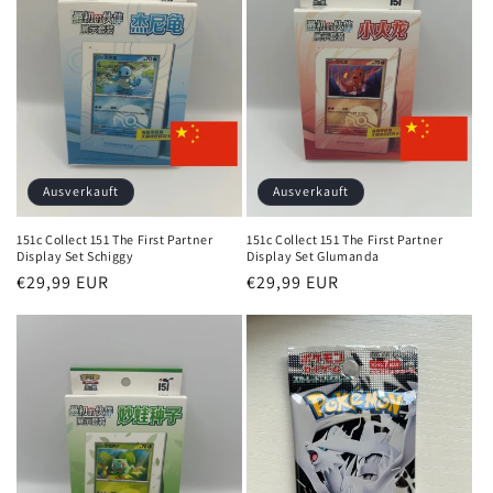
Ausverkauft
Ausverkauft
151c Collect 151 The First Partner
151c Collect 151 The First Partner
Display Set Schiggy
Display Set Glumanda
Normaler
€29,99 EUR
Normaler
€29,99 EUR
Preis
Preis