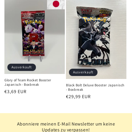
Ausverkauft
Ausverkauft
Glory of Team Rocket Booster
Japanisch - Boxbreak
Black Bolt Deluxe Booster Japanisch
- Boxbreak
Normaler
€3,69 EUR
Normaler
€29,99 EUR
Preis
Preis
Abonniere meinen E-Mail Newsletter um keine
Updates zu verpassen!