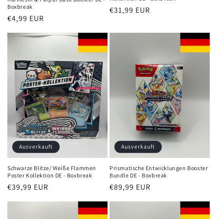
Boxbreak
Normaler
€31,99 EUR
Normaler
€4,99 EUR
Preis
Preis
Ausverkauft
Ausverkauft
Schwarze Blitze/ Weiße Flammen
Prismatische Entwicklungen Booster
Poster Kollektion DE - Boxbreak
Bundle DE - Boxbreak
Normaler
€39,99 EUR
Normaler
€89,99 EUR
Preis
Preis