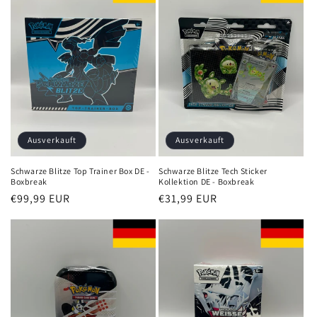
Ausverkauft
Ausverkauft
Schwarze Blitze Top Trainer Box DE -
Schwarze Blitze Tech Sticker
Boxbreak
Kollektion DE - Boxbreak
Normaler
€99,99 EUR
Normaler
€31,99 EUR
Preis
Preis