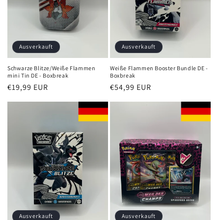
Ausverkauft
Ausverkauft
Schwarze Blitze/Weiße Flammen
Weiße Flammen Booster Bundle DE -
mini Tin DE - Boxbreak
Boxbreak
Normaler
€19,99 EUR
Normaler
€54,99 EUR
Preis
Preis
Ausverkauft
Ausverkauft