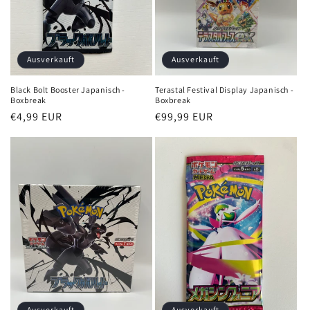
Ausverkauft
Ausverkauft
Black Bolt Booster Japanisch -
Terastal Festival Display Japanisch -
Boxbreak
Boxbreak
Normaler
€4,99 EUR
Normaler
€99,99 EUR
Preis
Preis
Ausverkauft
Ausverkauft