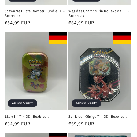
Schwarze Blitze Booster Bundle DE -
Weg des Champs Pin Kollektion DE -
Boxbreak
Boxbreak
Normaler
€54,99 EUR
Normaler
€64,99 EUR
Preis
Preis
Ausverkauft
Ausverkauft
151 mini Tin DE - Boxbreak
Zenit der Könige Tin DE - Boxbreak
Normaler
€34,99 EUR
Normaler
€69,99 EUR
Preis
Preis