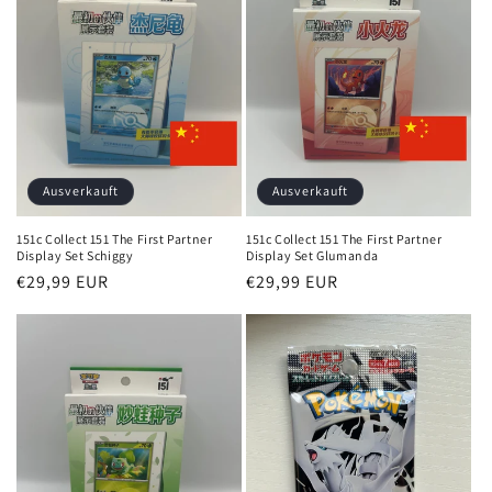
Ausverkauft
Ausverkauft
151c Collect 151 The First Partner
151c Collect 151 The First Partner
Display Set Schiggy
Display Set Glumanda
Normaler
€29,99 EUR
Normaler
€29,99 EUR
Preis
Preis