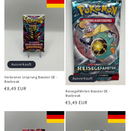
Ausverkauft
Verlorener Ursprung Booster DE -
Ausverkauft
Boxbreak
Normaler
€8,49 EUR
Reisegefährten Booster DE -
Preis
Boxbreak
Normaler
€5,49 EUR
Preis