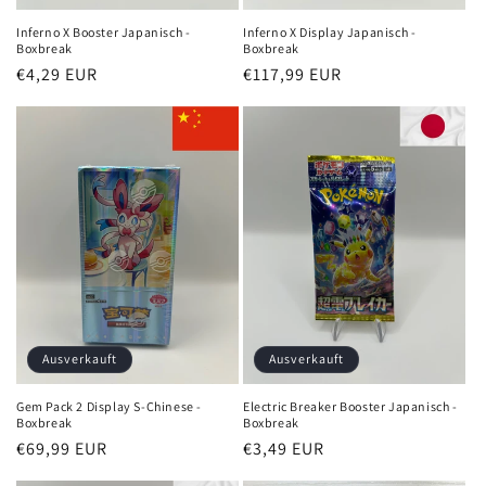
Inferno X Booster Japanisch -
Inferno X Display Japanisch -
Boxbreak
Boxbreak
Normaler
€4,29 EUR
Normaler
€117,99 EUR
Preis
Preis
Ausverkauft
Ausverkauft
Gem Pack 2 Display S-Chinese -
Electric Breaker Booster Japanisch -
Boxbreak
Boxbreak
Normaler
€69,99 EUR
Normaler
€3,49 EUR
Preis
Preis