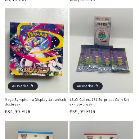
Preis
Preis
Ausverkauft
Ausverkauft
Mega Symphonia Display Japanisch -
151C: Collect 151 Surprises Coin Set
Boxbreak
ex - Boxbreak
Normaler
€84,99 EUR
Normaler
€59,99 EUR
Preis
Preis