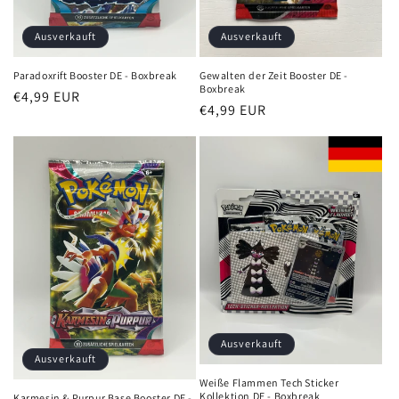
Ausverkauft
Ausverkauft
Paradoxrift Booster DE - Boxbreak
Gewalten der Zeit Booster DE -
Boxbreak
Normaler
€4,99 EUR
Normaler
€4,99 EUR
Preis
Preis
Ausverkauft
Ausverkauft
Weiße Flammen Tech Sticker
Kollektion DE - Boxbreak
Karmesin & Purpur Base Booster DE -