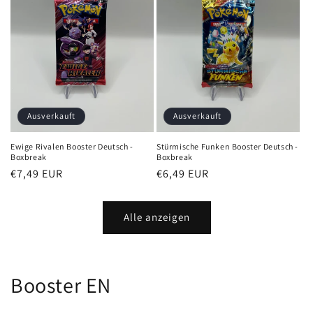
Ausverkauft
Ausverkauft
Ewige Rivalen Booster Deutsch -
Stürmische Funken Booster Deutsch -
Boxbreak
Boxbreak
Normaler
€7,49 EUR
Normaler
€6,49 EUR
Preis
Preis
Alle anzeigen
Booster EN