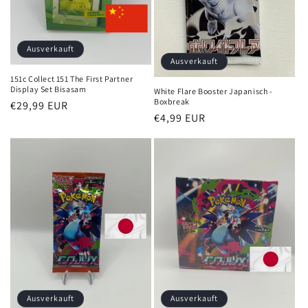
Ausverkauft
Ausverkauft
151c Collect 151 The First Partner
Display Set Bisasam
White Flare Booster Japanisch -
Boxbreak
Normaler
€29,99 EUR
Normaler
€4,99 EUR
Preis
Preis
Ausverkauft
Ausverkauft