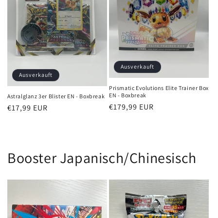
Ausverkauft
Ausverkauft
Prismatic Evolutions Elite Trainer Box
EN - Boxbreak
Astralglanz 3er Blister EN - Boxbreak
Normaler
€179,99 EUR
Normaler
€17,99 EUR
Preis
Preis
Booster Japanisch/Chinesisch