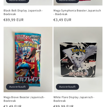
Black Bolt Display Japanisch -
Mega Symphonia Booster Japanisch
Boxbreak
- Boxbreak
Normaler
€89,99 EUR
Normaler
€3,49 EUR
Preis
Preis
Ausverkauft
Ausverkauft
Mega Brave Booster Japanisch -
White Flare Display Japanisch -
Boxbreak
Boxbreak
Normaler
€3,49 EUR
Normaler
€89,99 EUR