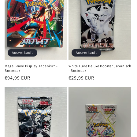
Ausverkauft
Ausverkauft
Mega Brave Display Japanisch -
White Flare Deluxe Booster Japanisch
Boxbreak
- Boxbreak
Normaler
€94,99 EUR
Normaler
€29,99 EUR
Preis
Preis